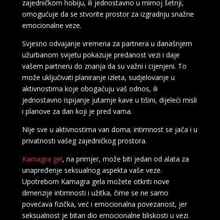
zajedničkom hobiju, ili jednostavno u mirnoj šetnji,
omogućuje da se stvorite prostor za izgradnju snažne
emocionalne veze.
Svjesno odvajanje vremena za partnera u današnjem
užurbanom svijetu pokazuje predanost vezi i daje
vašem partneru do znanja da su važni i cijenjeni. To
može uključivati planiranje izleta, sudjelovanje u
aktivnostima koje obogaćuju vaš odnos, ili
jednostavno ispijanje jutarnje kave u tišini, dijeleći misli
i planove za dan koji je pred vama.
Nije sve u aktivnostima van doma; intimnost se jača i u
privatnosti vašeg zajedničkog prostora.
Kamagra gel
, na primjer, može biti jedan od alata za
unapređenje seksualnog aspekta vaše veze.
Upotrebom Kamagra gela možete otkriti nove
dimenzije intimnosti i užitka, čime se ne samo
povećava fizička, već i emocionalna povezanost, jer
seksualnost je bitan dio emocionalne bliskosti u vezi.