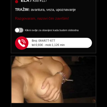
TRAŽIM:
avantura, veza, upoznavanje
Razgovaram, nazovi čim završim!
Klikni ovdje za obavijest kada budem slobodna
Broj: 064/677-677
tel:0,93€ - mob:1,12€ min