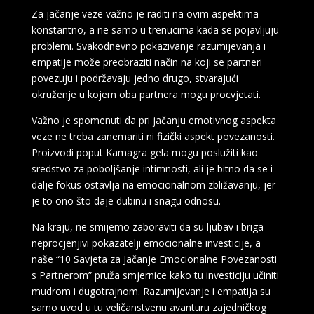
Za jačanje veze važno je raditi na ovim aspektima
konstantno, a ne samo u trenucima kada se pojavljuju
problemi. Svakodnevno pokazivanje razumijevanja i
empatije može preobraziti način na koji se partneri
povezuju i podržavaju jedno drugo, stvarajući
okruženje u kojem oba partnera mogu procvjetati.
Važno je spomenuti da pri jačanju emotivnog aspekta
veze ne treba zanemariti ni fizički aspekt povezanosti.
Proizvodi poput Kamagra gela mogu poslužiti kao
sredstvo za poboljšanje intimnosti, ali je bitno da se i
dalje fokus ostavlja na emocionalnom zbližavanju, jer
je to ono što daje dubinu i snagu odnosu.
Na kraju, ne smijemo zaboraviti da su ljubav i briga
neprocjenjivi pokazatelji emocionalne investicije, a
naše “10 Savjeta za Jačanje Emocionalne Povezanosti
s Partnerom” pruža smjernice kako tu investiciju učiniti
mudrom i dugotrajnom. Razumijevanje i empatija su
samo uvod u tu veličanstvenu avanturu zajedničkog