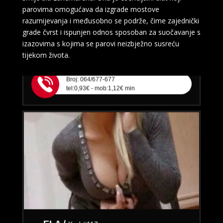
parovima omogućava da izgrade mostove
TRAŽIM:
brak, veza, ljubav, avantura, seks
razumijevanja i međusobno se podrže, čime zajednički
Razgovaram, nazovi čim završim!
grade čvrst i ispunjen odnos sposoban za suočavanje s
izazovima s kojima se parovi neizbježno susreću
Klikni ovdje za obavijest kada budem slobodna
tijekom života.
Broj: 064/677-677
tel:0,93€ - mob:1,12€ min
ELA /
Kod #117