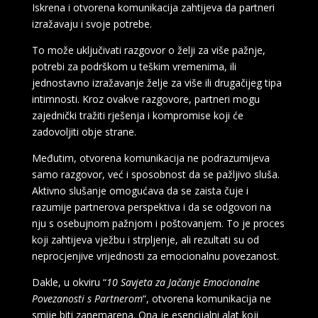
Iskrena i otvorena komunikacija zahtijeva da partneri
izražavaju i svoje potrebe.
To može uključivati razgovor o želji za više pažnje,
potrebi za podrškom u teškim vremenima, ili
jednostavno izražavanje želje za više ili drugačijeg tipa
intimnosti. Kroz ovakve razgovore, partneri mogu
zajednički tražiti rješenja i kompromise koji će
zadovoljiti obje strane.
Međutim, otvorena komunikacija ne podrazumijeva
samo razgovor, već i sposobnost da se pažljivo sluša.
Aktivno slušanje omogućava da se zaista čuje i
razumije partnerova perspektiva i da se odgovori na
nju s osebujnom pažnjom i poštovanjem. To je proces
koji zahtijeva vježbu i strpljenje, ali rezultati su od
neprocjenjive vrijednosti za emocionalnu povezanost.
Dakle, u okviru “
10 Savjeta za Jačanje Emocionalne
Povezanosti s Partnerom
“, otvorena komunikacija ne
LUCIJA /
Kod #136
smije biti zanemarena. Ona je esencijalni alat koji