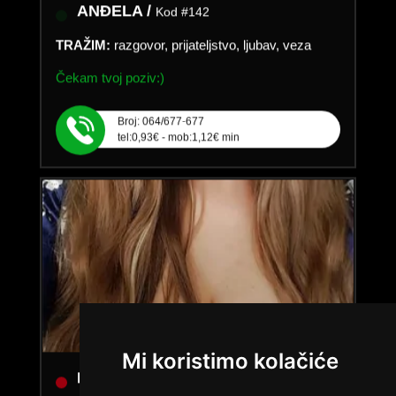
ANĐELA /
Kod #142
TRAŽIM:
razgovor, prijateljstvo, ljubav, veza
Čekam tvoj poziv:)
Broj: 064/677-677
tel:0,93€ - mob:1,12€ min
Mi koristimo kolačiće
LUCIJA /
Kod #136