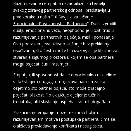
Razumijevanje i empatija nezaobilazni su temelji
svakog zdravog partnerskog odnosa i predstavljaju
prve korake u naših “
10 Savjeta za Jačanje
Emocionalne Povezanosti s Partnerom
“. Da bi izgradili
dublju emocionalnu vezu, neophodno je uložiti trud u
razumijevanje partnerovih osjećaja, misli i ponašanja.
Ovo podrazumijeva aktivno slušanje bez prekidanja ili
osuđivanja, što često može biti izazov, ali je ključno za
stvaranje sigurnog prostora u kojem se oba partnera
mogu osjećati čuti i razumjeti.
Empatija, ili sposobnost da se emocionalno uskladimo
s doživljajem drugog, omogućava nam da zaista
osjetimo što partner osjeća, što može značajno
pojačati bliskost. To uključuje dijeljenje tužnih
trenutaka, ali i slavljenje uspjeha i sretnih događaja.
Prakticiranje empatije može rezultirati boljim
razumijevanjem motiva i postupaka partnera, čime se
olakšava prevladavanje konflikata i nesuglasica.