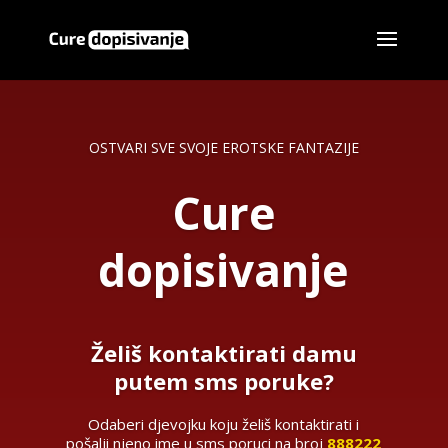
OSTVARI SVE SVOJE EROTSKE FANTAZIJE
Cure
dopisivanje
Želiš kontaktirati damu
putem sms poruke?
Odaberi djevojku koju želiš kontaktirati i
pošalji njeno ime u sms poruci na broj
888222