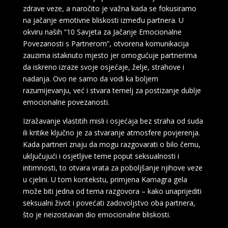
zdrave veze, a naročito je važna kada se fokusiramo
na jačanje emotivne bliskosti između partnera. U
okviru naših “10 Savjeta za Jačanje Emocionalne
Povezanosti s Partnerom”, otvorena komunikacija
zauzima istaknuto mjesto jer omogućuje partnerima
da iskreno izraze svoje osjećaje, želje, strahove i
nadanja. Ovo ne samo da vodi ka boljem
razumijevanju, već i stvara temelj za postizanje dublje
emocionalne povezanosti.
Izražavanje vlastitih misli i osjećaja bez straha od suda
ili kritike ključno je za stvaranje atmosfere povjerenja.
Kada partneri znaju da mogu razgovarati o bilo čemu,
uključujući i osjetljive teme poput seksualnosti i
intimnosti, to otvara vrata za poboljšanje njihove veze
u cjelini. U tom kontekstu, primjena Kamagra gela
može biti jedna od tema razgovora – kako unaprijediti
seksualni život i povećati zadovoljstvo oba partnera,
što je neizostavan dio emocionalne bliskosti.