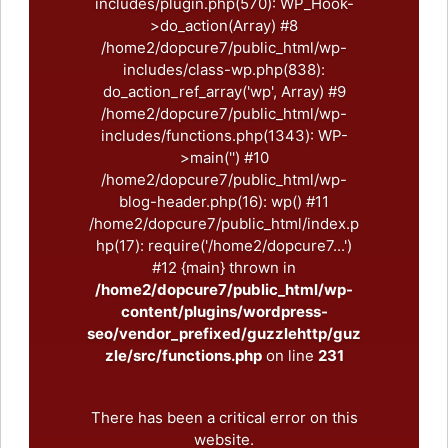
includes/plugin.php(570): WP_Hook-
>do_action(Array) #8
/home2/dopcure7/public_html/wp-
includes/class-wp.php(838):
do_action_ref_array('wp', Array) #9
/home2/dopcure7/public_html/wp-
includes/functions.php(1343): WP-
>main('') #10
/home2/dopcure7/public_html/wp-
blog-header.php(16): wp() #11
/home2/dopcure7/public_html/index.p
hp(17): require('/home2/dopcure7...')
#12 {main} thrown in
/home2/dopcure7/public_html/wp-
content/plugins/wordpress-
seo/vendor_prefixed/guzzlehttp/guz
zle/src/functions.php
on line
231
There has been a critical error on this
website.