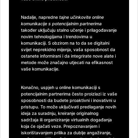
Nadalje, napredne
tajne učinkovite online
komunikacije s potencijalnim partnerima
također uključuju stalno učenje i prilagođavanje
novim tehnologijama i trendovima u
komunikaciji. S obzirom na to da se digitalni
svijet neprekidno mijenja, vaša sposobnost da
ostanete informirani i da integrirate nove alate i
metode može značajno utjecati na efikasnost
vaše komunikacije.
Konačno, uspjeh u online komunikaciji s
potencijalnim partnerima često proizlazi iz vaše
sposobnosti da budete proaktivni i inovativni u
pristupu. To može uključivati predlaganje novih
SNJEŽANA /
Kod #119
ideja za suradnju, kreiranje originalnog
sadržaja ili organiziranje virtualnih događanja
TRAŽIM:
ispunjavanje želja, seks, masaža,
koja će ojačati veze. Prepoznavanjem i
prijateljstvo
iskorištavanjem prilika za dublje angažiranje,