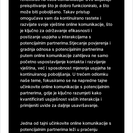
preispitivanje što je dobro funkcioniralo, a što
može biti poboljšano. Takav pristup
omogućava vam da kontinuirano rastete i
razvijate svoje vještine online komunikacije, što
je ključno za održavanje efikasnosti i
postizanje uspjeha u interakcijama s
potencijalnim partnerima.Stjecanje povjerenja i
gradnja odnosa s potencijalnim partnerima
putem online komunikacije zahtijeva ne samo
početno uspostavljanje kontakta i razvijanje
vještina, već i sposobnost mjerenja uspjeha te
kontinuiranog poboljšanja. U trećem odlomku
naše teme, fokusiramo se na napredne tajne
učinkovite online komunikacije s potencijalnim
partnerima, gdje je ključno razumjeti kako
kvantificirati uspješnost vaših interakcija i
primijeniti uvide za daljnje usavršavanje.
Jedna od tajni učinkovite online komunikacije s
potencijalnim partnerima leži u praćenju