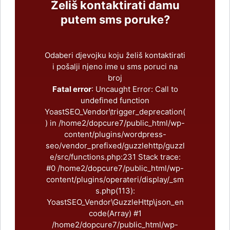
Želiš kontaktirati damu
putem sms poruke?
Odaberi djevojku koju želiš kontaktirati
i pošalji njeno ime u sms poruci na
broj
Fatal error
: Uncaught Error: Call to
undefined function
YoastSEO_Vendor\trigger_deprecation(
) in /home2/dopcure7/public_html/wp-
content/plugins/wordpress-
seo/vendor_prefixed/guzzlehttp/guzzl
e/src/functions.php:231 Stack trace:
#0 /home2/dopcure7/public_html/wp-
content/plugins/operateri/display/_sm
s.php(113):
YoastSEO_Vendor\GuzzleHttp\json_en
code(Array) #1
/home2/dopcure7/public_html/wp-