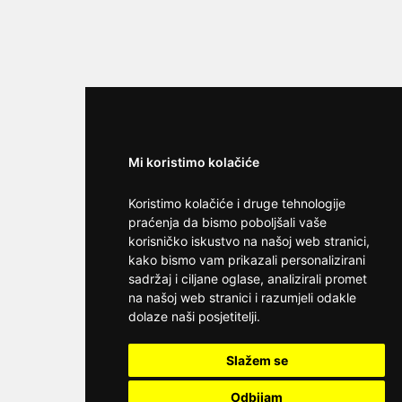
Broj: 064/677-677
tel:0,93€ - mob:1,12€ min
Mi koristimo kolačiće
Koristimo kolačiće i druge tehnologije
praćenja da bismo poboljšali vaše
korisničko iskustvo na našoj web stranici,
kako bismo vam prikazali personalizirani
sadržaj i ciljane oglase, analizirali promet
na našoj web stranici i razumjeli odakle
dolaze naši posjetitelji.
VANESA /
Kod #74
Slažem se
TRAŽIM:
susret, avantura, veza, seks
Odbijam