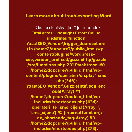
Learn more about troubleshooting WordPress.
i uživaj u dopisivanju. Cijena poruke
Fatal error
: Uncaught Error: Call to
undefined function
YoastSEO_Vendor\trigger_deprecation(
) in /home2/dopcure7/public_html/wp-
content/plugins/wordpress-
seo/vendor_prefixed/guzzlehttp/guzzle
/src/functions.php:231 Stack trace: #0
/home2/dopcure7/public_html/wp-
content/plugins/operateri/display/_sms
.php(246):
YoastSEO_Vendor\GuzzleHttp\json_enc
ode(Array) #1
/home2/dopcure7/public_html/wp-
includes/shortcodes.php(434):
operateri_tel_sms_cijena(Array, '',
'sms_cijena') #2 [internal function]:
do_shortcode_tag(Array) #3
/home2/dopcure7/public_html/wp-
includes/shortcodes.php(273):