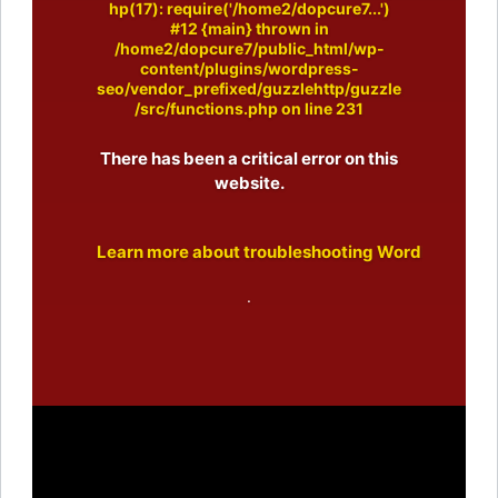
hp(17): require('/home2/dopcure7...')
#12 {main} thrown in
/home2/dopcure7/public_html/wp-
content/plugins/wordpress-
seo/vendor_prefixed/guzzlehttp/guzzle
/src/functions.php
on line
231
There has been a critical error on this
website.
Learn more about troubleshooting WordPress.
.