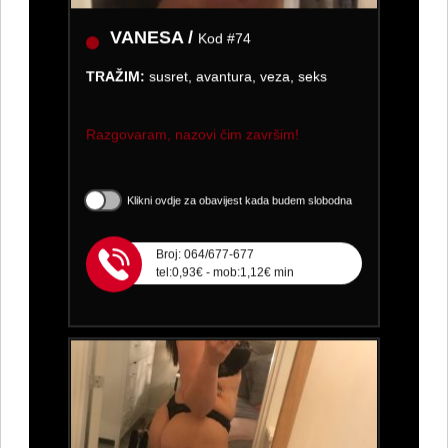
VANESA /
Kod #74
TRAŽIM:
susret, avantura, veza, seks
Razgovaram, nazovi čim završim!
Klikni ovdje za obavijest kada budem slobodna
Broj: 064/677-677
tel:0,93€ - mob:1,12€ min