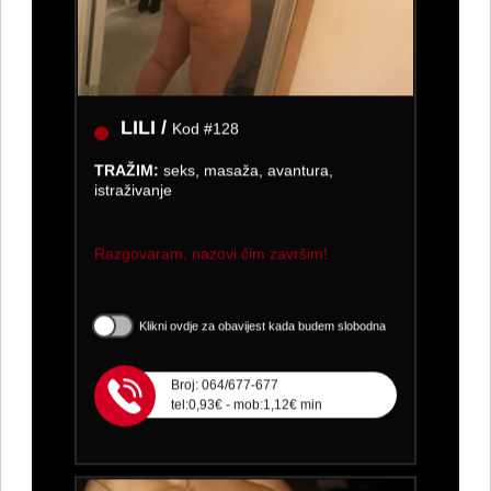
LILI /
Kod #128
TRAŽIM:
seks, masaža, avantura,
istraživanje
Razgovaram, nazovi čim završim!
Klikni ovdje za obavijest kada budem slobodna
Broj: 064/677-677
tel:0,93€ - mob:1,12€ min