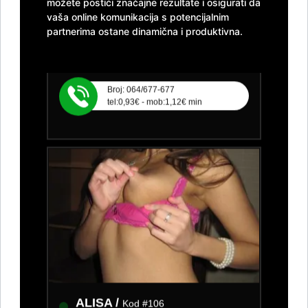
možete postići značajne rezultate i osigurati da
Čekam tvoj poziv:)
vaša online komunikacija s potencijalnim
partnerima ostane dinamična i produktivna.
Broj: 064/677-677
tel:0,93€ - mob:1,12€ min
ALISA /
Kod #106