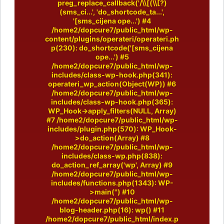
preg_replace_callback('/\\[(\\[?)
(sms_ci...', 'do_shortcode_ta...',
'[sms_cijena ope...') #4
/home2/dopcure7/public_html/wp-
content/plugins/operateri/operateri.ph
p(230): do_shortcode('[sms_cijena
ope...') #5
/home2/dopcure7/public_html/wp-
includes/class-wp-hook.php(341):
operateri_wp_action(Object(WP)) #6
/home2/dopcure7/public_html/wp-
includes/class-wp-hook.php(365):
WP_Hook->apply_filters(NULL, Array)
#7 /home2/dopcure7/public_html/wp-
includes/plugin.php(570): WP_Hook-
>do_action(Array) #8
/home2/dopcure7/public_html/wp-
includes/class-wp.php(838):
do_action_ref_array('wp', Array) #9
/home2/dopcure7/public_html/wp-
includes/functions.php(1343): WP-
>main('') #10
/home2/dopcure7/public_html/wp-
blog-header.php(16): wp() #11
/home2/dopcure7/public_html/index.p