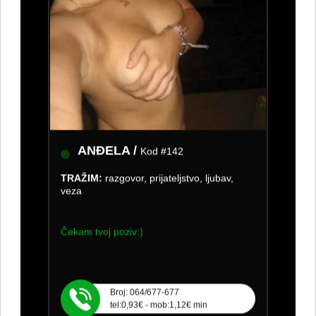
ANĐELA /
Kod #142
TRAŽIM:
razgovor, prijateljstvo, ljubav,
veza
Čekam tvoj poziv:)
Broj: 064/677-677
tel:0,93€ - mob:1,12€ min