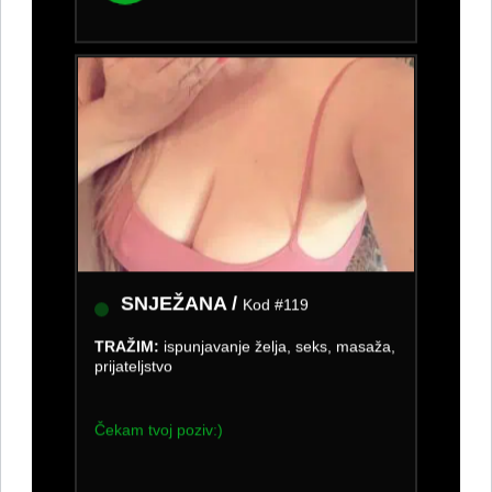
SNJEŽANA /
Kod #119
TRAŽIM:
ispunjavanje želja, seks, masaža,
prijateljstvo
Čekam tvoj poziv:)