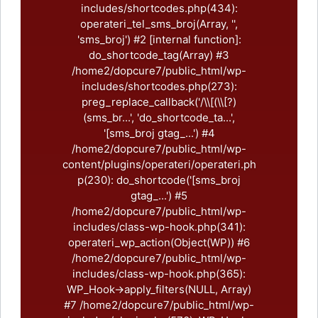
includes/shortcodes.php(434):
operateri_tel_sms_broj(Array, '',
'sms_broj') #2 [internal function]:
do_shortcode_tag(Array) #3
/home2/dopcure7/public_html/wp-
includes/shortcodes.php(273):
preg_replace_callback('/\\[(\\[?)
(sms_br...', 'do_shortcode_ta...',
'[sms_broj gtag_...') #4
/home2/dopcure7/public_html/wp-
content/plugins/operateri/operateri.ph
p(230): do_shortcode('[sms_broj
gtag_...') #5
/home2/dopcure7/public_html/wp-
includes/class-wp-hook.php(341):
operateri_wp_action(Object(WP)) #6
/home2/dopcure7/public_html/wp-
includes/class-wp-hook.php(365):
WP_Hook->apply_filters(NULL, Array)
#7 /home2/dopcure7/public_html/wp-