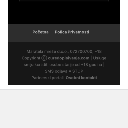
Broj: 064/677-677
tel:0,93€ - mob:1,12€ min
Početna
Polica Privatnosti
Maratela mreže d.o.o., 072700700, +18
Copyright Ⓒ
curedopisivanje.com
| Usluge
smiju koristiti osobe starije od +18 godina |
SMS odjava = STOP
Partnerski portali:
Osobni kontakti
ALISA /
Kod #106
TRAŽIM:
razgovori, upoznavanje
Čekam tvoj poziv:)